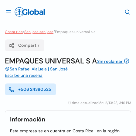
Costa rica
/
San jose san jose
/
Empaques universal s a
Compartir
EMPAQUES UNIVERSAL S A
Sin reclamar
San Rafael Alajuela | San José
Escribe una reseña
+506 24380525
Última actualización: 2/13/23, 3:16 PM
Información
Esta empresa se en cuentra en Costa Rica , en la región