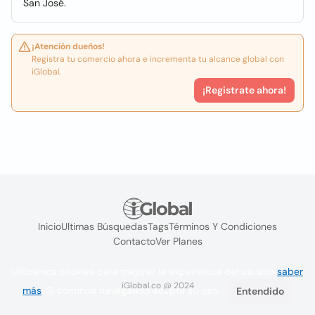
San José.
¡Atención dueños!
Registra tu comercio ahora e incrementa tu alcance global con
iGlobal.
¡Registrate ahora!
Inicio
Ultimas Búsquedas
Tags
Términos Y Condiciones
Contacto
Ver Planes
Utilizamos cookies para mejorar la experiencia del usuario
saber
iGlobal.co @ 2024
más
. Si continúa navegando acepta su uso.
Entendido