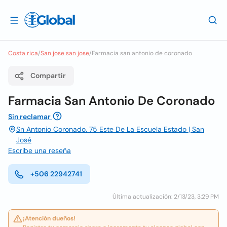
Costa rica
/
San jose san jose
/
Farmacia san antonio de coronado
Compartir
Farmacia San Antonio De Coronado
Sin reclamar
Sn Antonio Coronado. 75 Este De La Escuela Estado | San
José
Escribe una reseña
+506 22942741
Última actualización: 2/13/23, 3:29 PM
¡Atención dueños!