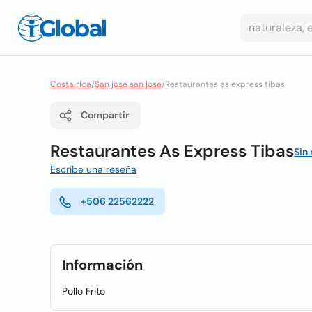
Costa rica
/
San jose san jose
/
Restaurantes as express tibas
Compartir
Restaurantes As Express Tibas
Sin
Escribe una reseña
+506 22562222
Información
Pollo Frito