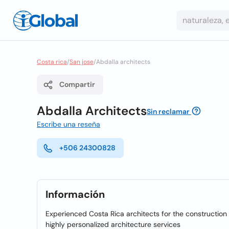
Costa rica
/
San jose
/
Abdalla architects
Compartir
Abdalla Architects
Sin reclamar
Escribe una reseña
+506 24300828
Información
Experienced Costa Rica architects for the construction 
highly personalized architecture services