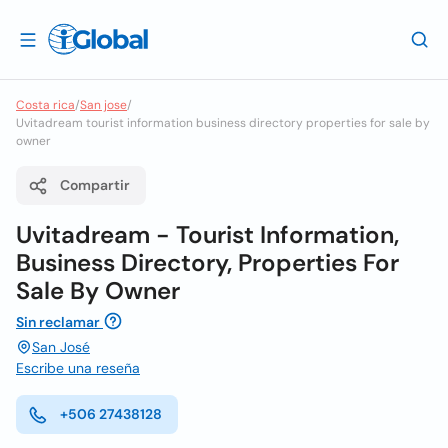
Costa rica
/
San jose
/
Uvitadream tourist information business directory properties for sale by
owner
Compartir
Uvitadream - Tourist Information,
Business Directory, Properties For
Sale By Owner
Sin reclamar
San José
Escribe una reseña
+506 27438128