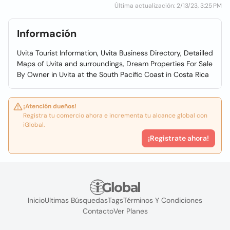
Última actualización: 2/13/23, 3:25 PM
Información
Uvita Tourist Information, Uvita Business Directory, Detailled
Maps of Uvita and surroundings, Dream Properties For Sale
By Owner in Uvita at the South Pacific Coast in Costa Rica
¡Atención dueños!
Registra tu comercio ahora e incrementa tu alcance global con
iGlobal.
¡Registrate ahora!
Inicio
Ultimas Búsquedas
Tags
Términos Y Condiciones
Contacto
Ver Planes