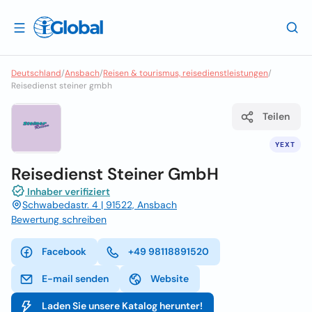
Deutschland
/
Ansbach
/
Reisen & tourismus, reisedienstleistungen
/
Reisedienst steiner gmbh
Teilen
YEXT
Reisedienst Steiner GmbH
Inhaber verifiziert
Schwabedastr. 4 | 91522, Ansbach
Bewertung schreiben
Facebook
+49 98118891520
E-mail senden
Website
Laden Sie unsere Katalog herunter!