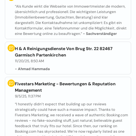
“Als Kunde wirkt die Webseite von Immowertmeister.de modern,
übersichtlich und professionell. Die wichtigsten Leistungen
(Immobilienbewertung, Gutachten, Beratung) sind klar
dargestellt. Die Kontaktaufnahme ist unkompliziert: Es gibt ein
Kontaktformular, eine Telefonnummer und die Möglichkeit, direkt
eine Bewertung online zu beauftragen.”
- Sachverständiger
H & A Reinigungsdienste Von Brug Str. 22 82467
Garmisch Partenkirchen
11/20/25, 8:50 AM
- Ahmad Hammada
Fivestars Marketing - Bewertungen & Reputation
Management
9/5/25, 11:37 PM
“I honestly didn’t expect that building up our reviews
strategically could have such a massive impact. Thanks to
Fivestars Marketing, we received a wave of authentic Booking.com
reviews – no fake-sounding stuff, just natural, believable guest
feedback that truly fits our hotel. Since then, our ranking on
Booking.com has skyrocketed. We’re now regularly listed as one