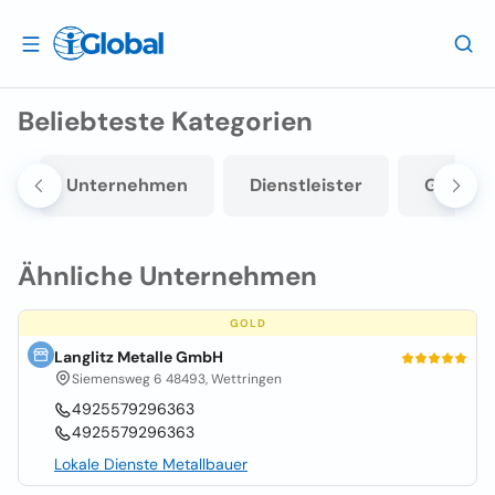
Beliebteste Kategorien
n
Unternehmen
Dienstleister
Grohndl
Ähnliche Unternehmen
GOLD
Langlitz Metalle GmbH
Siemensweg 6 48493, Wettringen
4925579296363
4925579296363
Lokale Dienste Metallbauer