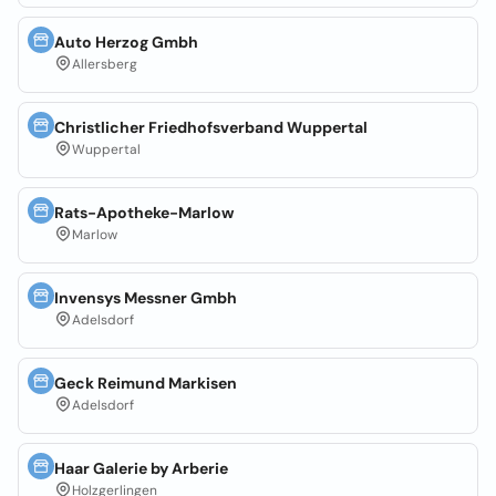
Auto Herzog Gmbh
Allersberg
Christlicher Friedhofsverband Wuppertal
Wuppertal
Rats-Apotheke-Marlow
Marlow
Invensys Messner Gmbh
Adelsdorf
Geck Reimund Markisen
Adelsdorf
Haar Galerie by Arberie
Holzgerlingen