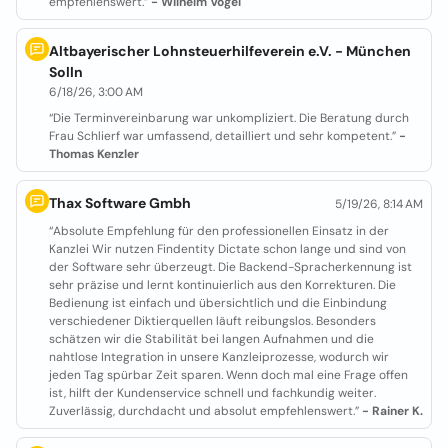
empfehlenswert.”
- Wilhelm Vogel
Altbayerischer Lohnsteuerhilfeverein e.V. - München
Solln
6/18/26, 3:00 AM
“Die Terminvereinbarung war unkompliziert. Die Beratung durch
Frau Schlierf war umfassend, detailliert und sehr kompetent.”
-
Thomas Kenzler
Thax Software Gmbh
5/19/26, 8:14 AM
“Absolute Empfehlung für den professionellen Einsatz in der
Kanzlei Wir nutzen Findentity Dictate schon lange und sind von
der Software sehr überzeugt. Die Backend-Spracherkennung ist
sehr präzise und lernt kontinuierlich aus den Korrekturen. Die
Bedienung ist einfach und übersichtlich und die Einbindung
verschiedener Diktierquellen läuft reibungslos. Besonders
schätzen wir die Stabilität bei langen Aufnahmen und die
nahtlose Integration in unsere Kanzleiprozesse, wodurch wir
jeden Tag spürbar Zeit sparen. Wenn doch mal eine Frage offen
ist, hilft der Kundenservice schnell und fachkundig weiter.
Zuverlässig, durchdacht und absolut empfehlenswert.”
- Rainer K.