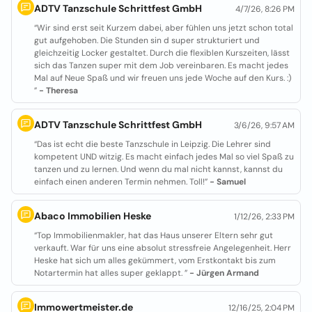
ADTV Tanzschule Schrittfest GmbH
4/7/26, 8:26 PM
“Wir sind erst seit Kurzem dabei, aber fühlen uns jetzt schon total
gut aufgehoben. Die Stunden sin d super strukturiert und
gleichzeitig Locker gestaltet. Durch die flexiblen Kurszeiten, lässt
sich das Tanzen super mit dem Job vereinbaren. Es macht jedes
Mal auf Neue Spaß und wir freuen uns jede Woche auf den Kurs. :)
”
- Theresa
ADTV Tanzschule Schrittfest GmbH
3/6/26, 9:57 AM
“Das ist echt die beste Tanzschule in Leipzig. Die Lehrer sind
kompetent UND witzig. Es macht einfach jedes Mal so viel Spaß zu
tanzen und zu lernen. Und wenn du mal nicht kannst, kannst du
einfach einen anderen Termin nehmen. Toll!”
- Samuel
Abaco Immobilien Heske
1/12/26, 2:33 PM
“Top Immobilienmakler, hat das Haus unserer Eltern sehr gut
verkauft. War für uns eine absolut stressfreie Angelegenheit. Herr
Heske hat sich um alles gekümmert, vom Erstkontakt bis zum
Notartermin hat alles super geklappt. ”
- Jürgen Armand
Immowertmeister.de
12/16/25, 2:04 PM