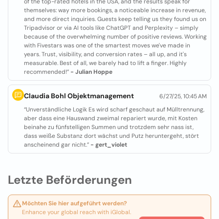
of the top-rated hotels in the USA, and the results speak for
themselves: way more bookings, a noticeable increase in revenue,
and more direct inquiries. Guests keep telling us they found us on
Tripadvisor or via AI tools like ChatGPT and Perplexity – simply
because of the overwhelming number of positive reviews. Working
with Fivestars was one of the smartest moves we've made in
years. Trust, visibility, and conversion rates – all up, and it's
measurable. Best of all, we barely had to lift a finger. Highly
recommended!”
- Julian Hoppe
Claudia Bohl Objektmanagement
6/27/25, 10:45 AM
“Unverständliche Logik Es wird scharf geschaut auf Mülltrennung,
aber dass eine Hauswand zweimal repariert wurde, mit Kosten
beinahe zu fünfstelligen Summen und trotzdem sehr nass ist,
dass weiße Substanz dort wächst und Putz heruntergeht, stört
anscheinend gar nicht.”
- gert_violet
Letzte Beförderungen
Möchten Sie hier aufgeführt werden?
Enhance your global reach with iGlobal.