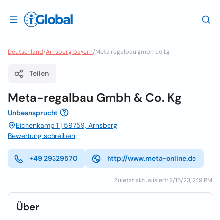
Deutschland
/
Arnsberg bayern
/
Meta regalbau gmbh co kg
Teilen
Meta-regalbau Gmbh & Co. Kg
Unbeansprucht
Eichenkamp 1 | 59759, Arnsberg
Bewertung schreiben
+49 29329570
http://www.meta-online.de
Zuletzt aktualisiert: 2/15/23, 2:19 PM
Über