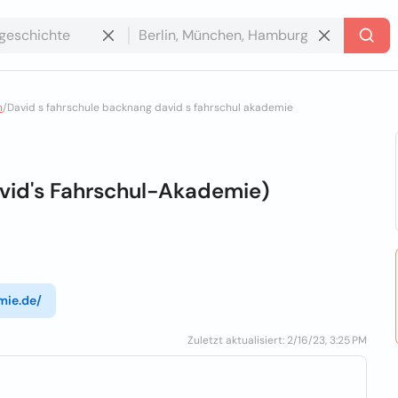
n
/
David s fahrschule backnang david s fahrschul akademie
vid's Fahrschul-Akademie)
mie.de/
Zuletzt aktualisiert: 2/16/23, 3:25 PM