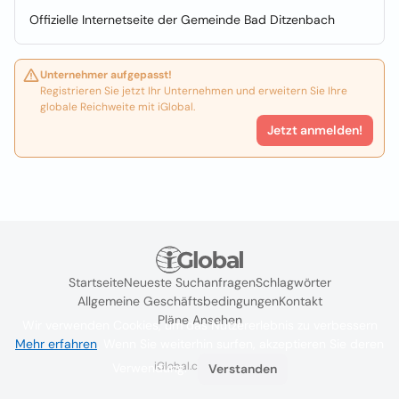
Offizielle Internetseite der Gemeinde Bad Ditzenbach
Unternehmer aufgepasst!
Registrieren Sie jetzt Ihr Unternehmen und erweitern Sie Ihre
globale Reichweite mit iGlobal.
Jetzt anmelden!
Startseite
Neueste Suchanfragen
Schlagwörter
Allgemeine Geschäftsbedingungen
Kontakt
Pläne Ansehen
Wir verwenden Cookies, um das Nutzererlebnis zu verbessern
Mehr erfahren
. Wenn Sie weiterhin surfen, akzeptieren Sie deren
iGlobal.co @ 2024
Verwendung.
Verstanden