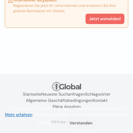
Unternehmer aufgepasst!
Registrieren Sie jetzt Ihr Unternehmen und erweitern Sie Ihre
globale Reichweite mit iGlobal.
Jetzt anmelden!
Startseite
Neueste Suchanfragen
Schlagwörter
Allgemeine Geschäftsbedingungen
Kontakt
Pläne Ansehen
Wir verwenden Cookies, um das Nutzererlebnis zu verbessern
Mehr erfahren
. Wenn Sie weiterhin surfen, akzeptieren Sie deren
iGlobal.co @ 2024
Verwendung.
Verstanden