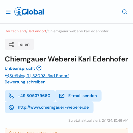
Deutschland
/
Bad endorf
/
Chiemgauer weberei karl edenhofer
Teilen
Chiemgauer Weberei Karl Edenhofer
Unbeansprucht
Ströbing 3 | 83093, Bad Endorf
Bewertung schreiben
+49 805379660
E-mail senden
http://www.chiemgauer-weberei.de
Zuletzt aktualisiert: 2/1/24, 10:46 AM