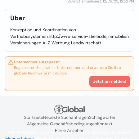
Zuletzt aktualisiert: 12/26/23, 12:52 PM
Über
Konzeption und Koordination von
Vertriebssystemen.http://www.service-stieler.de,Immobilien
Versicherungen A-Z Werbung Landwirtschaft
Unternehmer aufgepasst!
Registrieren Sie jetzt Ihr Unternehmen und erweitern Sie Ihre
globale Reichweite mit iGlobal.
Jetzt anmelden!
Startseite
Neueste Suchanfragen
Schlagwörter
Allgemeine Geschäftsbedingungen
Kontakt
Pläne Ansehen
Wir verwenden Cookies, um das Nutzererlebnis zu verbessern
Mehr erfahren
. Wenn Sie weiterhin surfen, akzeptieren Sie deren