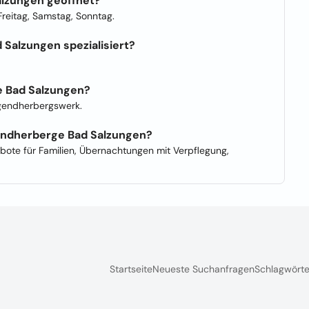
alzungen geöffnet?
reitag, Samstag, Sonntag.
Salzungen spezialisiert?
e Bad Salzungen?
gendherbergswerk.
endherberge Bad Salzungen?
ote für Familien, Übernachtungen mit Verpflegung,
Startseite
Neueste Suchanfragen
Schlagwörte