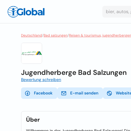
Deutschland
/
Bad salzungen
/
Reisen & tourismus, jugendherberge
Jugendherberge Bad Salzungen
Bewertung schreiben
Facebook
E-mail senden
Websit
Über
Willkommen in der Jugendherberge Bad Salzungen! Die