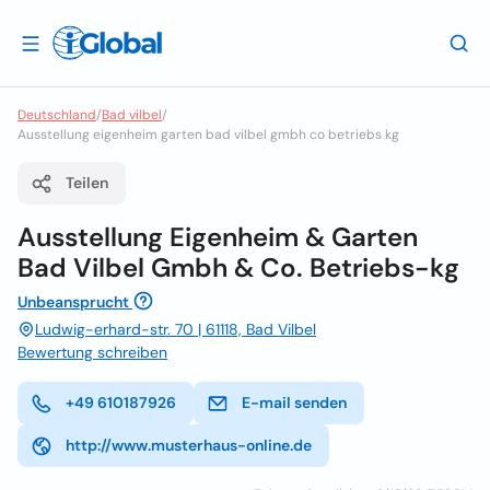
Deutschland
/
Bad vilbel
/
Ausstellung eigenheim garten bad vilbel gmbh co betriebs kg
Teilen
Ausstellung Eigenheim & Garten
Bad Vilbel Gmbh & Co. Betriebs-kg
Unbeansprucht
Ludwig-erhard-str. 70 | 61118, Bad Vilbel
Bewertung schreiben
+49 610187926
E-mail senden
http://www.musterhaus-online.de