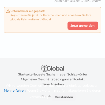
Zuletzt aktualisiert: 2/15/23, 7:53 PM
Unternehmer aufgepasst!
Registrieren Sie jetzt Ihr Unternehmen und erweitern Sie Ihre
globale Reichweite mit iGlobal.
Jetzt anmelden!
Startseite
Neueste Suchanfragen
Schlagwörter
Allgemeine Geschäftsbedingungen
Kontakt
Pläne Ansehen
Wir verwenden Cookies, um das Nutzererlebnis zu verbessern
Mehr erfahren
. Wenn Sie weiterhin surfen, akzeptieren Sie deren
iGlobal.co @ 2024
Verwendung.
Verstanden