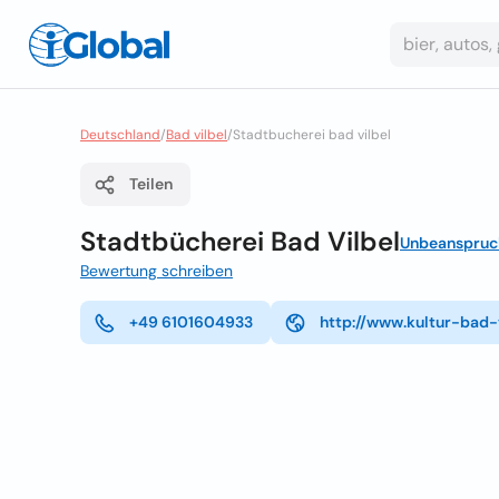
Deutschland
/
Bad vilbel
/
Stadtbucherei bad vilbel
Teilen
Stadtbücherei Bad Vilbel
Unbeanspruc
Bewertung schreiben
+49 6101604933
http://www.kultur-bad-v