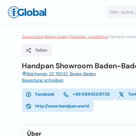
Deutschland
/
Baden baden
/
Einkaufen, musiklehrer
/
Handpan show
Teilen
Handpan Showroom Baden-Bad
Belchenstr. 22 76532, Baden Baden
Bewertung schreiben
Facebook
+49 08945219735
Twi
http://www.handpan.world
Über