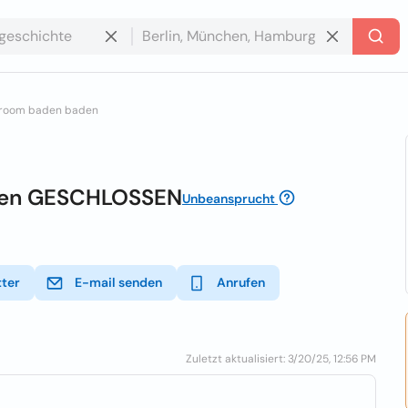
room baden baden
en GESCHLOSSEN
Unbeansprucht
tter
E-mail senden
Anrufen
Zuletzt aktualisiert: 3/20/25, 12:56 PM