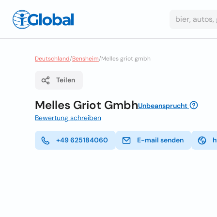
Deutschland
/
Bensheim
/
Melles griot gmbh
Teilen
Melles Griot Gmbh
Unbeansprucht
Bewertung schreiben
+49 625184060
E-mail senden
h