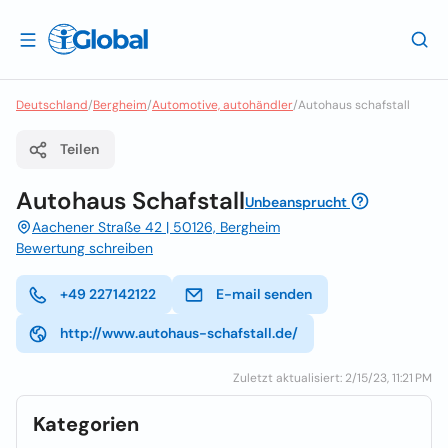
Deutschland
/
Bergheim
/
Automotive, autohändler
/
Autohaus schafstall
Teilen
Autohaus Schafstall
Unbeansprucht
Aachener Straße 42 | 50126, Bergheim
Bewertung schreiben
+49 227142122
E-mail senden
http://www.autohaus-schafstall.de/
Zuletzt aktualisiert: 2/15/23, 11:21 PM
Kategorien