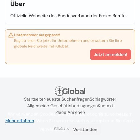
Über
Offizielle Webseite des Bundesverband der Freien Berufe
Unternehmer aufgepasst!
Registrieren Sie jetzt Ihr Unternehmen und erweitern Sie Ihre
globale Reichweite mit iGlobal.
Jetzt anmelden!
Startseite
Neueste Suchanfragen
Schlagwörter
Allgemeine Geschäftsbedingungen
Kontakt
Pläne Ansehen
Wir verwenden Cookies, um das Nutzererlebnis zu verbessern
Mehr erfahren
. Wenn Sie weiterhin surfen, akzeptieren Sie deren
iGlobal.co @ 2024
Verwendung.
Verstanden