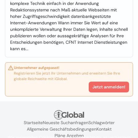
komplexe Technik einfach in der Anwendung
Redaktionssysteme nach Maß aktuelle Webseiten mit
hoher Zugriffsgeschwindigkeit datenbankgestützte
Internet-Anwendungen Wann immer Sie Wert auf eine
unkomplizierte Verwaltung Ihrer Daten legen, Inhalte schnell
publizieren wollen oder aussagekräftige Analysen für Ihre
Entscheidungen benötigen, CFNT Internet Dienstleistungen
kann es...
Unternehmer aufgepasst!
Registrieren Sie jetzt Ihr Unternehmen und erweitern Sie Ihre
globale Reichweite mit iGlobal.
Jetzt anmelden!
Startseite
Neueste Suchanfragen
Schlagwörter
Allgemeine Geschäftsbedingungen
Kontakt
Pläne Ansehen
Wir verwenden Cookies, um das Nutzererlebnis zu verbessern