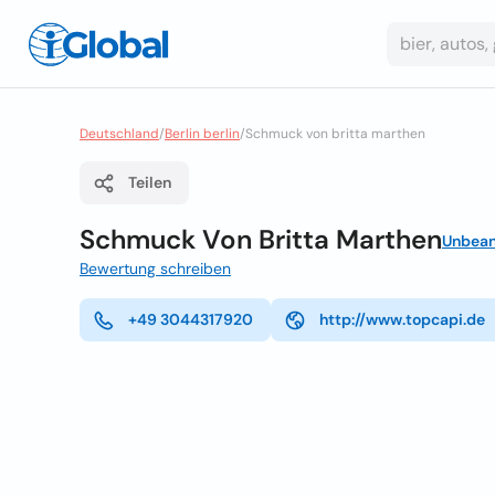
Deutschland
/
Berlin berlin
/
Schmuck von britta marthen
Teilen
Schmuck Von Britta Marthen
Unbean
Bewertung schreiben
+49 3044317920
http://www.topcapi.de