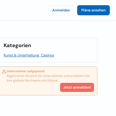
Anmelden
Pläne ansehen
Kategorien
Kunst & Unterhaltung, Casinos
Unternehmer aufgepasst!
Registrieren Sie jetzt Ihr Unternehmen und erweitern Sie
Ihre globale Reichweite mit iGlobal.
Jetzt anmelden!