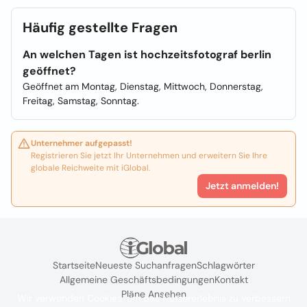
Häufig gestellte Fragen
An welchen Tagen ist hochzeitsfotograf berlin
geöffnet?
Geöffnet am Montag, Dienstag, Mittwoch, Donnerstag,
Freitag, Samstag, Sonntag.
Unternehmer aufgepasst!
Registrieren Sie jetzt Ihr Unternehmen und erweitern Sie Ihre
globale Reichweite mit iGlobal.
Jetzt anmelden!
Startseite
Neueste Suchanfragen
Schlagwörter
Allgemeine Geschäftsbedingungen
Kontakt
Pläne Ansehen
Wir verwenden Cookies, um das Nutzererlebnis zu verbessern