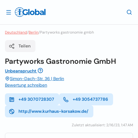
Deutschland
/
Berlin
/
Partyworks gastronomie gmbh
Teilen
Partyworks Gastronomie GmbH
Unbeansprucht
Simon-Dach-Str. 36 | Berlin
Bewertung schreiben
+49 3070728307
+49 3054737786
http://www.kurhaus-korsakow.de/
Zuletzt aktualisiert: 2/16/23, 1:47 AM