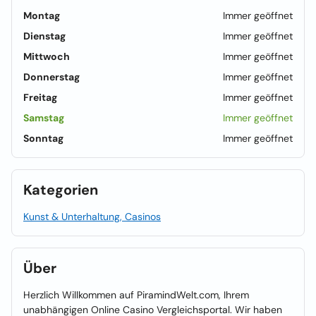
Montag
Immer geöffnet
Dienstag
Immer geöffnet
Mittwoch
Immer geöffnet
Donnerstag
Immer geöffnet
Freitag
Immer geöffnet
Samstag
Immer geöffnet
Sonntag
Immer geöffnet
Kategorien
Kunst & Unterhaltung, Casinos
Über
Herzlich Willkommen auf PiramindWelt.com, Ihrem
unabhängigen Online Casino Vergleichsportal. Wir haben