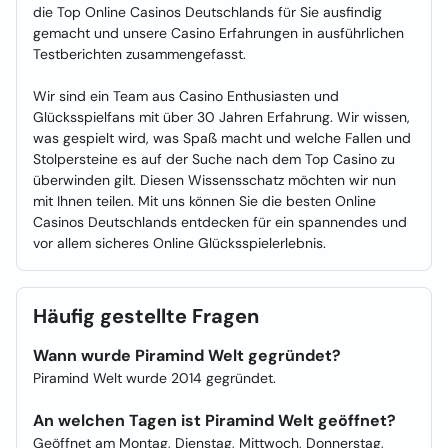
die Top Online Casinos Deutschlands für Sie ausfindig
gemacht und unsere Casino Erfahrungen in ausführlichen
Testberichten zusammengefasst.
Wir sind ein Team aus Casino Enthusiasten und
Glücksspielfans mit über 30 Jahren Erfahrung. Wir wissen,
was gespielt wird, was Spaß macht und welche Fallen und
Stolpersteine es auf der Suche nach dem Top Casino zu
überwinden gilt. Diesen Wissensschatz möchten wir nun
mit Ihnen teilen. Mit uns können Sie die besten Online
Casinos Deutschlands entdecken für ein spannendes und
vor allem sicheres Online Glücksspielerlebnis.
Häufig gestellte Fragen
Wann wurde Piramind Welt gegründet?
Piramind Welt wurde 2014 gegründet.
An welchen Tagen ist Piramind Welt geöffnet?
Geöffnet am Montag, Dienstag, Mittwoch, Donnerstag,