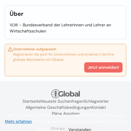
Über
VLW - Bundesverband der Lehrerinnen und Lehrer an
Wirtschaftsschulen
Unternehmer aufgepasst!
Registrieren Sie jetzt Ihr Unternehmen und erweitern Sie Ihre
globale Reichweite mit iGlobal.
Jetzt anmelden!
Startseite
Neueste Suchanfragen
Schlagwörter
Allgemeine Geschäftsbedingungen
Kontakt
Pläne Ansehen
Wir verwenden Cookies, um das Nutzererlebnis zu verbessern
Mehr erfahren
. Wenn Sie weiterhin surfen, akzeptieren Sie deren
iGlobal.co @ 2024
Verwendung.
Verstanden