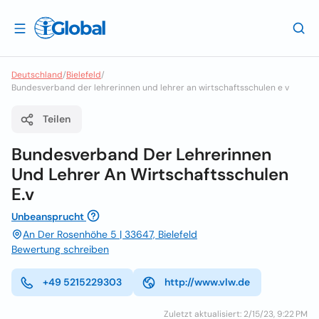
Deutschland
/
Bielefeld
/
Bundesverband der lehrerinnen und lehrer an wirtschaftsschulen e v
Teilen
Bundesverband Der Lehrerinnen
Und Lehrer An Wirtschaftsschulen
E.v
Unbeansprucht
An Der Rosenhöhe 5 | 33647, Bielefeld
Bewertung schreiben
+49 5215229303
http://www.vlw.de
Zuletzt aktualisiert: 2/15/23, 9:22 PM