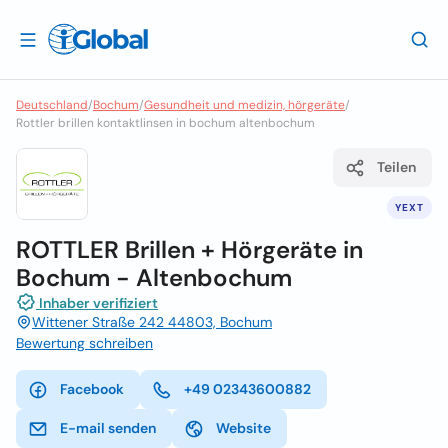
Deutschland
/
Bochum
/
Gesundheit und medizin, hörgeräte
/
Rottler brillen kontaktlinsen in bochum altenbochum
Teilen
YEXT
ROTTLER Brillen + Hörgeräte in
Bochum - Altenbochum
Inhaber verifiziert
Wittener Straße 242 44803, Bochum
Bewertung schreiben
Facebook
+49 02343600882
E-mail senden
Website