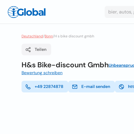
Deutschland
/
Bonn
/
H s bike discount gmbh
Teilen
H&s Bike-discount Gmbh
Unbeanspru
Bewertung schreiben
+49 22874878
E-mail senden
ht