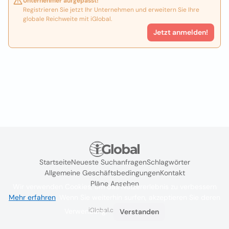
Unternehmer aufgepasst!
Registrieren Sie jetzt Ihr Unternehmen und erweitern Sie Ihre
globale Reichweite mit iGlobal.
Jetzt anmelden!
Startseite
Neueste Suchanfragen
Schlagwörter
Allgemeine Geschäftsbedingungen
Kontakt
Pläne Ansehen
Wir verwenden Cookies, um das Nutzererlebnis zu verbessern
Mehr erfahren
. Wenn Sie weiterhin surfen, akzeptieren Sie deren
iGlobal.co @ 2024
Verwendung.
Verstanden