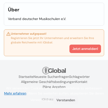
Über
Verband deutscher Musikschulen e.V.
Unternehmer aufgepasst!
Registrieren Sie jetzt Ihr Unternehmen und erweitern Sie Ihre
globale Reichweite mit iGlobal.
Jetzt anmelden!
Startseite
Neueste Suchanfragen
Schlagwörter
Allgemeine Geschäftsbedingungen
Kontakt
Pläne Ansehen
Wir verwenden Cookies, um das Nutzererlebnis zu verbessern
Mehr erfahren
. Wenn Sie weiterhin surfen, akzeptieren Sie deren
iGlobal.co @ 2024
Verwendung.
Verstanden