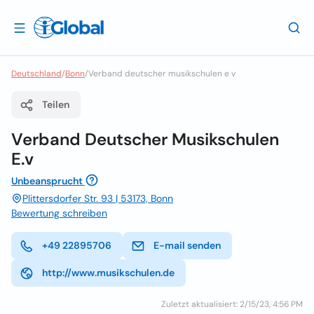
Deutschland
/
Bonn
/
Verband deutscher musikschulen e v
Teilen
Verband Deutscher Musikschulen
E.v
Unbeansprucht
Plittersdorfer Str. 93 | 53173, Bonn
Bewertung schreiben
+49 22895706
E-mail senden
http://www.musikschulen.de
Zuletzt aktualisiert: 2/15/23, 4:56 PM