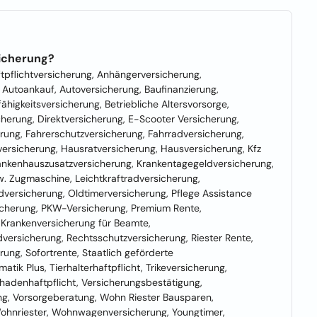
sicherung?
tpflichtversicherung, Anhängerversicherung,
 Autoankauf, Autoversicherung, Baufinanzierung,
higkeitsversicherung, Betriebliche Altersvorsorge,
herung, Direktversicherung, E-Scooter Versicherung,
ung, Fahrerschutzversicherung, Fahrradversicherung,
tversicherung, Hausratversicherung, Hausversicherung, Kfz
rankenhauszusatzversicherung, Krankentagegeldversicherung,
. Zugmaschine, Leichtkraftradversicherung,
versicherung, Oldtimerversicherung, Pflege Assistance
sicherung, PKW-Versicherung, Premium Rente,
e Krankenversicherung für Beamte,
dversicherung, Rechtsschutzversicherung, Riester Rente,
ung, Sofortrente, Staatlich geförderte
tik Plus, Tierhalterhaftpflicht, Trikeversicherung,
hadenhaftpflicht, Versicherungsbestätigung,
g, Vorsorgeberatung, Wohn Riester Bausparen,
hnriester, Wohnwagenversicherung, Youngtimer,