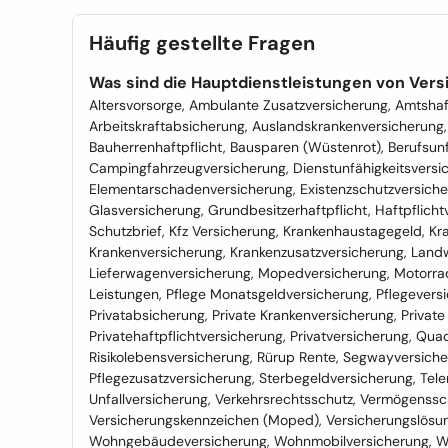
Häufig gestellte Fragen
Was sind die Hauptdienstleistungen von Ver
Altersvorsorge, Ambulante Zusatzversicherung, Amtshaf
Arbeitskraftabsicherung, Auslandskrankenversicherung,
Bauherrenhaftpflicht, Bausparen (Wüstenrot), Berufsunfä
Campingfahrzeugversicherung, Dienstunfähigkeitsversic
Elementarschadenversicherung, Existenzschutzversicher
Glasversicherung, Grundbesitzerhaftpflicht, Haftpflich
Schutzbrief, Kfz Versicherung, Krankenhaustagegeld, K
Krankenversicherung, Krankenzusatzversicherung, Landw
Lieferwagenversicherung, Mopedversicherung, Motorrad
Leistungen, Pflege Monatsgeldversicherung, Pflegever
Privatabsicherung, Private Krankenversicherung, Privat
Privatehaftpflichtversicherung, Privatversicherung, Qua
Risikolebensversicherung, Rürup Rente, Segwayversicher
Pflegezusatzversicherung, Sterbegeldversicherung, Telema
Unfallversicherung, Verkehrsrechtsschutz, Vermögenssc
Versicherungskennzeichen (Moped), Versicherungslösun
Wohngebäudeversicherung, Wohnmobilversicherung, Wo