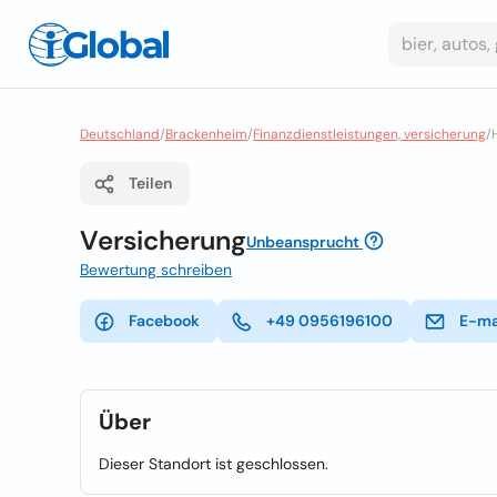
Deutschland
/
Brackenheim
/
Finanzdienstleistungen, versicherung
/
Teilen
Versicherung
Unbeansprucht
Bewertung schreiben
Facebook
+49 0956196100
E-ma
Über
Dieser Standort ist geschlossen.