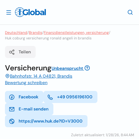
Deutschland
/
Brandis
/
Finanzdienstleistungen, versicherung
/
Huk coburg versicherung ronald angeli in brandis
Teilen
Versicherung
Unbeansprucht
Bahnhofstr. 14 A 04821, Brandis
Bewertung schreiben
Facebook
+49 0956196100
E-mail senden
https://www.huk.de?ID=V3000
Zuletzt aktualisiert: 1/28/26, 8:44 AM