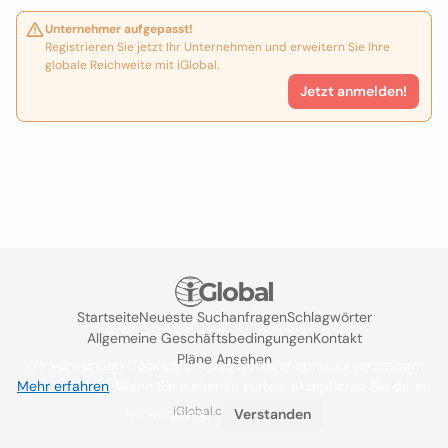
Unternehmer aufgepasst!
Registrieren Sie jetzt Ihr Unternehmen und erweitern Sie Ihre
globale Reichweite mit iGlobal.
Jetzt anmelden!
Startseite
Neueste Suchanfragen
Schlagwörter
Allgemeine Geschäftsbedingungen
Kontakt
Pläne Ansehen
Wir verwenden Cookies, um das Nutzererlebnis zu verbessern
Mehr erfahren
. Wenn Sie weiterhin surfen, akzeptieren Sie deren
iGlobal.co @ 2024
Verwendung.
Verstanden