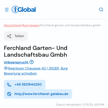
Deutschland
/
Burg hessen
/
Ferchland garten und landschaftsbau gmbh
Teilen
Ferchland Garten- Und
Landschaftsbau Gmbh
Unbeansprucht
Niegripper Chaussee 40 | 39288, Burg
Bewertung schreiben
+49 3921944250
http://www.ferchland-galabau.de
Zuletzt aktualisiert: 2/15/23, 4:45 PM