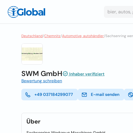
Deutschland
/
Chemnitz
/
Automotive, autohändler
/
Sachsenring we
SWM GmbH
Inhaber verifiziert
Bewertung schreiben
+49 037184299077
E-mail senden
Über
Sachsenring Werkzeug Maschinen GmbH