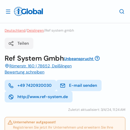
Deutschland
/
Deislingen
/
Ref system gmbh
Teilen
Ref System Gmbh
Unbeansprucht
Römerstr. 160 | 78652, Deißlingen
Bewertung schreiben
+49 7420920030
E-mail senden
http://www.ref-system.de
Zuletzt aktualisiert: 3/4/24, 11:24 AM
Unternehmer aufgepasst!
Registrieren Sie jetzt Ihr Unternehmen und erweitern Sie Ihre