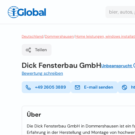
Deutschland
/
Dommershausen
/
Home leistungen, windows installat
Teilen
Dick Fensterbau GmbH
Unbeansprucht
Bewertung schreiben
+49 2605 3889
E-mail senden
h
Über
Die Dick Fensterbau GmbH in Dommershausen ist ein f
Erfahrung in der Herstellung und Montage von hochwe