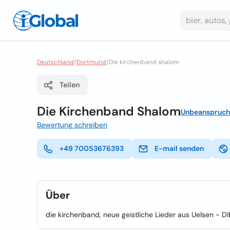
Deutschland
/
Dortmund
/
Die kirchenband shalom
Teilen
Die Kirchenband Shalom
Unbeanspruch
Bewertung schreiben
+49 70053676393
E-mail senden
Über
die kirchenband, neue geistliche Lieder aus Uelsen -