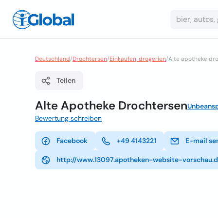
Deutschland
/
Drochtersen
/
Einkaufen, drogerien
/
Alte apotheke dr
Teilen
Alte Apotheke Drochtersen
Unbeansp
Bewertung schreiben
Facebook
+49 4143221
E-mail se
http://www.13097.apotheken-website-vorschau.