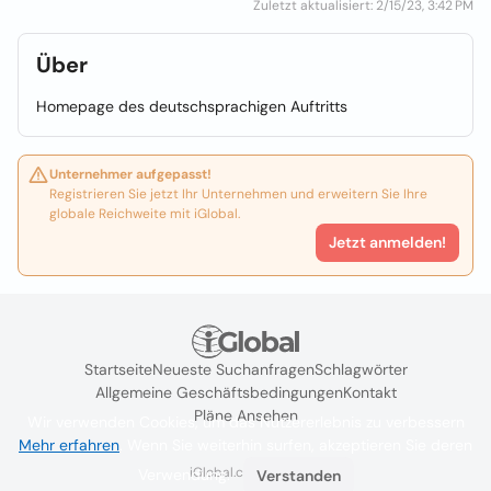
Zuletzt aktualisiert: 2/15/23, 3:42 PM
Über
Homepage des deutschsprachigen Auftritts
Unternehmer aufgepasst!
Registrieren Sie jetzt Ihr Unternehmen und erweitern Sie Ihre
globale Reichweite mit iGlobal.
Jetzt anmelden!
Startseite
Neueste Suchanfragen
Schlagwörter
Allgemeine Geschäftsbedingungen
Kontakt
Pläne Ansehen
Wir verwenden Cookies, um das Nutzererlebnis zu verbessern
Mehr erfahren
. Wenn Sie weiterhin surfen, akzeptieren Sie deren
iGlobal.co @ 2024
Verwendung.
Verstanden