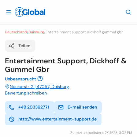
Deutschland
/
Duisburg
/
Entertainment support dickhoff gummel gbr
Teilen
Entertainment Support, Dickhoff &
Gummel Gbr
Unbeansprucht
Neckarstr. 2 | 47057, Duisburg
Bewertung schreiben
+49 203362771
E-mail senden
http://www.entertainment-support.de
Zuletzt aktualisiert: 2/15/23, 3:02 PM