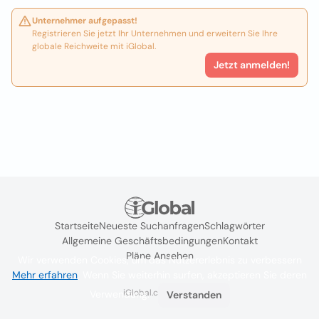
Unternehmer aufgepasst!
Registrieren Sie jetzt Ihr Unternehmen und erweitern Sie Ihre
globale Reichweite mit iGlobal.
Jetzt anmelden!
Startseite
Neueste Suchanfragen
Schlagwörter
Allgemeine Geschäftsbedingungen
Kontakt
Pläne Ansehen
Wir verwenden Cookies, um das Nutzererlebnis zu verbessern
Mehr erfahren
. Wenn Sie weiterhin surfen, akzeptieren Sie deren
iGlobal.co @ 2024
Verwendung.
Verstanden