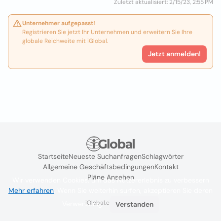
Zuletzt aktualisiert: 2/15/23, 2:55 PM
Unternehmer aufgepasst!
Registrieren Sie jetzt Ihr Unternehmen und erweitern Sie Ihre
globale Reichweite mit iGlobal.
Jetzt anmelden!
Startseite
Neueste Suchanfragen
Schlagwörter
Allgemeine Geschäftsbedingungen
Kontakt
Pläne Ansehen
Wir verwenden Cookies, um das Nutzererlebnis zu verbessern
Mehr erfahren
. Wenn Sie weiterhin surfen, akzeptieren Sie deren
iGlobal.co @ 2024
Verwendung.
Verstanden