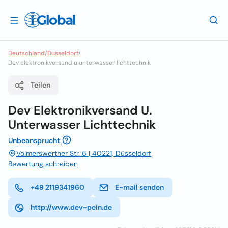
Deutschland
/
Dusseldorf
/
Dev elektronikversand u unterwasser lichttechnik
Teilen
Dev Elektronikversand U.
Unterwasser Lichttechnik
Unbeansprucht
Volmerswerther Str. 6 | 40221, Düsseldorf
Bewertung schreiben
+49 2119341960
E-mail senden
http://www.dev-pein.de