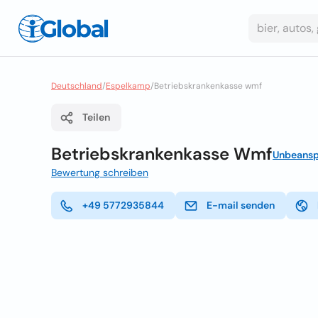
Deutschland
/
Espelkamp
/
Betriebskrankenkasse wmf
Teilen
Betriebskrankenkasse Wmf
Unbeansp
Bewertung schreiben
+49 5772935844
E-mail senden