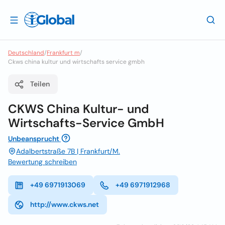
Deutschland
/
Frankfurt m
/
Ckws china kultur und wirtschafts service gmbh
Teilen
CKWS China Kultur- und
Wirtschafts-Service GmbH
Unbeansprucht
Adalbertstraße 7B | Frankfurt/M.
Bewertung schreiben
+49 6971913069
+49 6971912968
http://www.ckws.net