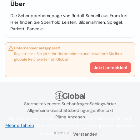
Über
Die Schnupperhomepage von Rudolf Schnell aus Frankfurt.
Hier finden Sie Sperrholz, Leisten, Bilderrahmen, Spiegel,
Parkett, Paneele
Unternehmer aufgepasst!
Registrieren Sie jetzt Ihr Unternehmen und erweitern Sie Ihre
globale Reichweite mit iGlobal.
Jetzt anmelden!
Startseite
Neueste Suchanfragen
Schlagwörter
Allgemeine Geschäftsbedingungen
Kontakt
Pläne Ansehen
Wir verwenden Cookies, um das Nutzererlebnis zu verbessern
Mehr erfahren
. Wenn Sie weiterhin surfen, akzeptieren Sie deren
iGlobal.co @ 2024
Verwendung.
Verstanden