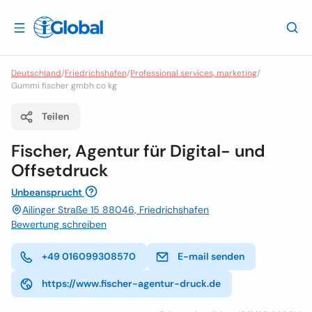
Deutschland
/
Friedrichshafen
/
Professional services, marketing
/
Gummi fischer gmbh co kg
Teilen
Fischer, Agentur für Digital- und
Offsetdruck
Unbeansprucht
Ailinger Straße 15 88046, Friedrichshafen
Bewertung schreiben
+49 016099308570
E-mail senden
https://www.fischer-agentur-druck.de