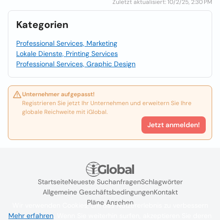
Zuletzt aktualisiert: 10/2/25, 2:30 PM
Kategorien
Professional Services, Marketing
Lokale Dienste, Printing Services
Professional Services, Graphic Design
Unternehmer aufgepasst!
Registrieren Sie jetzt Ihr Unternehmen und erweitern Sie Ihre
globale Reichweite mit iGlobal.
Jetzt anmelden!
Startseite
Neueste Suchanfragen
Schlagwörter
Allgemeine Geschäftsbedingungen
Kontakt
Pläne Ansehen
Wir verwenden Cookies, um das Nutzererlebnis zu verbessern
Mehr erfahren
. Wenn Sie weiterhin surfen, akzeptieren Sie deren