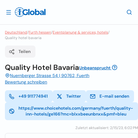
Deutschland
/
Furth hessen
/
Eventplanung & services, hotels
/
Quality hotel bavaria
Teilen
Quality Hotel Bavaria
Unbeansprucht
Nuernberger Strasse 54 | 90762, Fuerth
Bewertung schreiben
+49 911774941
Twitter
E-mail senden
https://www.choicehotels.com/germany/fuerth/quality-
inn-hotels/ge166?mc=blxxbeeunbnxx&pmf=bleu
Zuletzt aktualisiert: 2/15/23, 6:02 PM