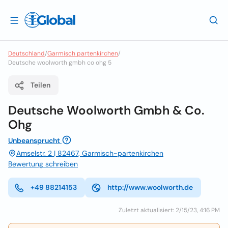
Deutschland
/
Garmisch partenkirchen
/
Deutsche woolworth gmbh co ohg 5
Teilen
Deutsche Woolworth Gmbh & Co.
Ohg
Unbeansprucht
Amselstr. 2 | 82467, Garmisch-partenkirchen
Bewertung schreiben
+49 88214153
http://www.woolworth.de
Zuletzt aktualisiert: 2/15/23, 4:16 PM