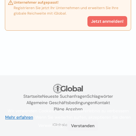
Unternehmer aufgepasst!
Registrieren Sie jetzt Ihr Unternehmen und erweitern Sie Ihre
globale Reichweite mit iGlobal.
Jetzt anmelden!
Startseite
Neueste Suchanfragen
Schlagwörter
Allgemeine Geschäftsbedingungen
Kontakt
Pläne Ansehen
Wir verwenden Cookies, um das Nutzererlebnis zu verbessern
Mehr erfahren
. Wenn Sie weiterhin surfen, akzeptieren Sie deren
iGlobal.co @ 2024
Verwendung.
Verstanden