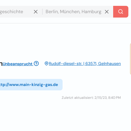
h
Rudolf-diesel-str. | 63571, Gelnhausen
Unbeansprucht
ttp://www.main-kinzig-gas.de
Zuletzt aktualisiert: 2/15/23, 8:40 PM