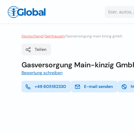
Deutschland
/
Gelnhausen
/
Gasversorgung main kinzig gmbh
Teilen
Gasversorgung Main-kinzig Gmb
Bewertung schreiben
+49 605182330
E-mail senden
h