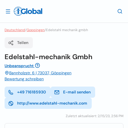
Deutschland
/
Goppingen
/
Edelstahl mechanik gmbh
Teilen
Edelstahl-mechanik Gmbh
Unbeansprucht
Bannholzstr. 6 | 73037, Gõppingen
Bewertung schreiben
+49 716185930
E-mail senden
http://www.edelstahl-mechanik.com
Zuletzt aktualisiert: 2/15/23, 2:56 PM