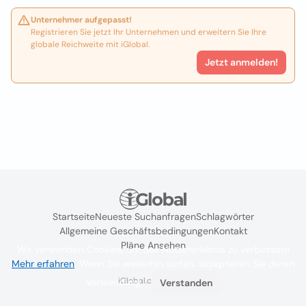
Unternehmer aufgepasst!
Registrieren Sie jetzt Ihr Unternehmen und erweitern Sie Ihre
globale Reichweite mit iGlobal.
Jetzt anmelden!
Startseite
Neueste Suchanfragen
Schlagwörter
Allgemeine Geschäftsbedingungen
Kontakt
Pläne Ansehen
Wir verwenden Cookies, um das Nutzererlebnis zu verbessern
Mehr erfahren
. Wenn Sie weiterhin surfen, akzeptieren Sie deren
iGlobal.co @ 2024
Verwendung.
Verstanden