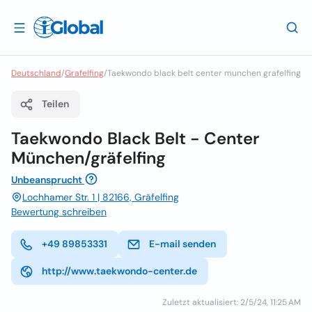
Deutschland
/
Grafelfing
/
Taekwondo black belt center munchen grafelfing
Teilen
Taekwondo Black Belt - Center
München/gräfelfing
Unbeansprucht
Lochhamer Str. 1 | 82166, Gräfelfing
Bewertung schreiben
+49 89853331
E-mail senden
http://www.taekwondo-center.de
Zuletzt aktualisiert: 2/5/24, 11:25 AM